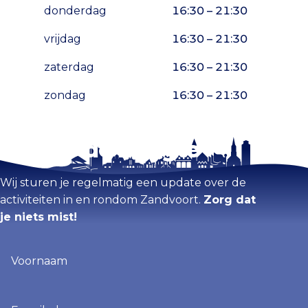
donderdag
16:30 – 21:30
vrijdag
16:30 – 21:30
zaterdag
16:30 – 21:30
zondag
16:30 – 21:30
Blijf op de hoogte
Kaart vergroten
Wij sturen je regelmatig een update over de
activiteiten in en rondom Zandvoort.
Zorg dat
je niets mist!
Voornaam
(Vereist)
E-
mailadres