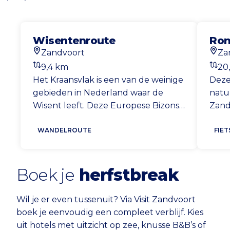
Vorige
Volgende
Wisentenroute
Ron
Zandvoort
Za
Startlocatie
Start
9,4 km
20
Afstand
Afst
Het Kraansvlak is een van de weinige
Deze
gebieden in Nederland waar de
natu
Wisent leeft. Deze Europese Bizons
Zandv
kunnen een rughoogte van wel 2
duin
meter hoog hebben en zijn daarmee
WANDELROUTE
Koni
FIE
ontzettend indrukwekkend om te
Zeew
zien. Het zijn wilde dieren dus houd
aan 
Boek je
wel afstand.
herfstbreak
je d
Zand
Wil je er even tussenuit? Via Visit Zandvoort
boek je eenvoudig een compleet verblijf. Kies
uit hotels met uitzicht op zee, knusse B&B’s of