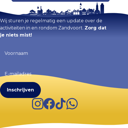
Blijf op de hoogte
Wij sturen je regelmatig een update over de
activiteiten in en rondom Zandvoort.
Zorg dat
je niets mist!
Voornaam
(Vereist)
E-
mailadres
(Vereist)
Instagram
Facebook
TikTok
WhatsApp
Visit Zandvoort
Contact