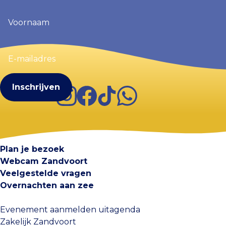
Voornaam
(Vereist)
E-
mailadres
(Vereist)
Instagram
Facebook
TikTok
WhatsApp
Visit Zandvoort
Contact
Plan je bezoek
Webcam Zandvoort
Veelgestelde vragen
Overnachten aan zee
Evenement aanmelden uitagenda
Zakelijk Zandvoort