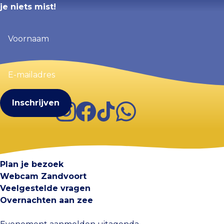
je niets mist!
Voornaam
(Vereist)
E-
mailadres
(Vereist)
Instagram
Facebook
TikTok
WhatsApp
Visit Zandvoort
Contact
Plan je bezoek
Webcam Zandvoort
Veelgestelde vragen
Overnachten aan zee