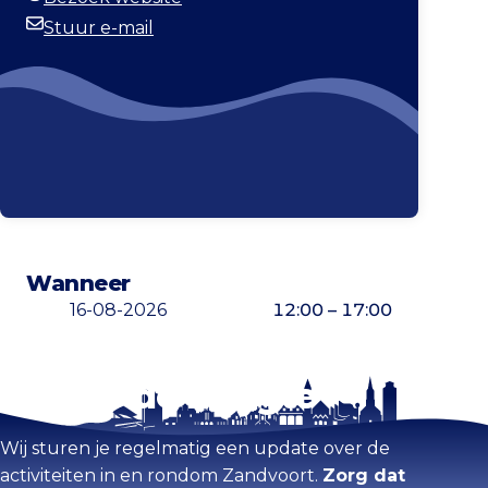
Website
Stuur e-mail
E-mailadres
Wanneer
16-08-2026
12:00 – 17:00
Blijf op de hoogte
Kaart vergroten
Wij sturen je regelmatig een update over de
activiteiten in en rondom Zandvoort.
Zorg dat