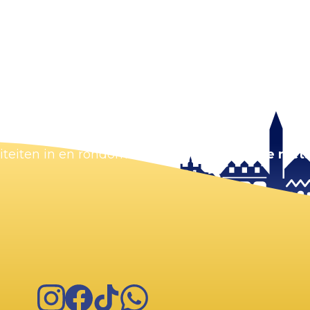
Kaart vergroten
viteiten in en rondom Zandvoort.
Zorg dat je niets
Instagram
Facebook
TikTok
WhatsApp