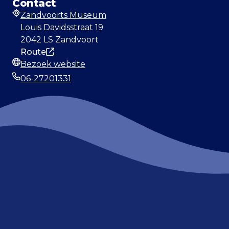
Contact
Zandvoorts Museum
Adres
Louis Davidsstraat 19
2042 LS Zandvoort
Route
Bezoek website
Website
06-27201331
Telefoonnummer