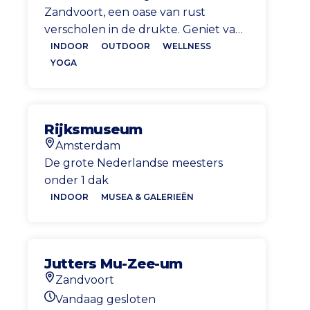
Zandvoort, een oase van rust
verscholen in de drukte. Geniet van
yogalessen, weekenden en retreats.
INDOOR
OUTDOOR
WELLNESS
YOGA
Rijksmuseum
Amsterdam
Locatie
De grote Nederlandse meesters
onder 1 dak
INDOOR
MUSEA & GALERIEËN
Jutters Mu-Zee-um
Zandvoort
Locatie
Vandaag gesloten
Openingstijden vandaag