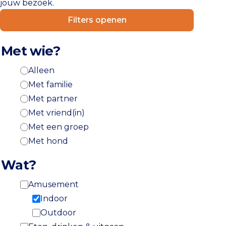
jouw bezoek.
Filters openen
Met wie?
Alleen
Met familie
Met partner
Met vriend(in)
Met een groep
Met hond
Wat?
Amusement
Indoor
Outdoor