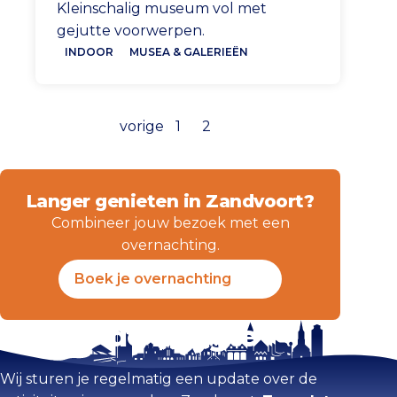
Kleinschalig museum vol met
gejutte voorwerpen.
INDOOR
MUSEA & GALERIEËN
vorige
1
2
Langer genieten in Zandvoort?
Combineer jouw bezoek met een
overnachting.
Boek je overnachting
Blijf op de hoogte
Wij sturen je regelmatig een update over de