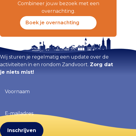
Combineer jouw bezoek met een
overnachting.
Boek je overnachting
Blijf op de hoogte
Wij sturen je regelmatig een update over de
activiteiten in en rondom Zandvoort.
Zorg dat
je niets mist!
Voornaam
(Vereist)
E-
mailadres
(Vereist)