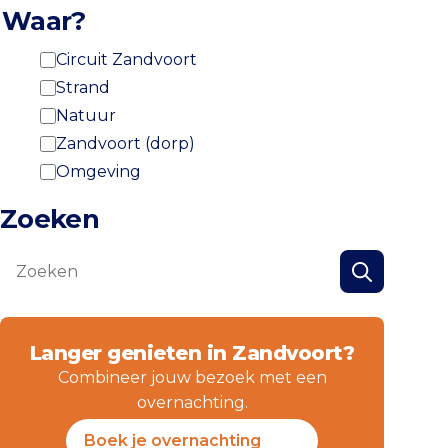
Waar?
Circuit Zandvoort
Strand
Natuur
Zandvoort (dorp)
Omgeving
Zoeken
Zoeken
Zoeken
Langer genieten in Zandvoort?
Combineer jouw bezoek met een
overnachting.
Boek je overnachting