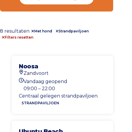
8 resultaten
Met hond
Strandpaviljoen
Filters resetten
Noosa
Zandvoort
Locatie
Vandaag geopend
Openingstijden vandaag
09:00 – 22:00
Centraal gelegen strandpaviljoen.
STRANDPAVILJOEN
Ubuntu Beach