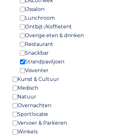
Discotheek
IJssalon
Lunchroom
Ontbijt-/Koffietent
Overige eten & drinken
Restaurant
Snackbar
Strandpaviljoen
Visventer
Kunst & Cultuur
Medisch
Natuur
Overnachten
Sportlocatie
Vervoer & Parkeren
Winkels