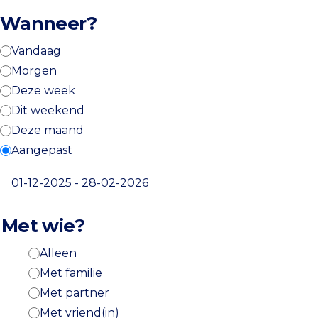
Wanneer?
Vandaag
Morgen
Deze week
Dit weekend
Deze maand
Aangepast
Select a date range
Met wie?
Alleen
Met familie
Met partner
Met vriend(in)