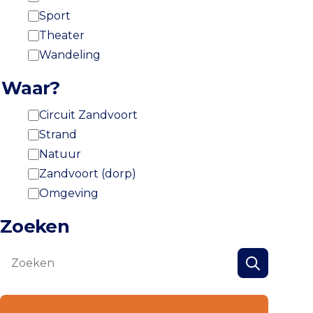
Sport
Theater
Wandeling
Waar?
Circuit Zandvoort
Strand
Natuur
Zandvoort (dorp)
Omgeving
Zoeken
Zoeken
Zoeken