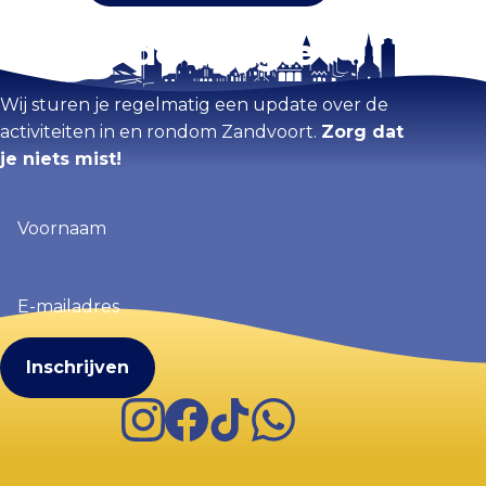
Blijf op de hoogte
Wij sturen je regelmatig een update over de
activiteiten in en rondom Zandvoort.
Zorg dat
je niets mist!
Voornaam
(Vereist)
E-
mailadres
(Vereist)
Instagram
Facebook
TikTok
WhatsApp
Visit Zandvoort
Contact