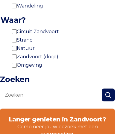
Wandeling
Waar?
Circuit Zandvoort
Strand
Natuur
Zandvoort (dorp)
Omgeving
Zoeken
Zoeken
Zoeken
Langer genieten in Zandvoort?
Combineer jouw bezoek met een