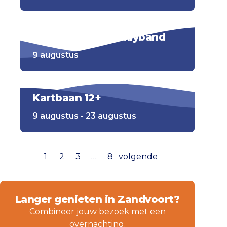
Dalton4 | Rockabillyband
9 augustus
Kartbaan 12+
9 augustus - 23 augustus
1
2
3
…
8
volgende
Langer genieten in Zandvoort?
Combineer jouw bezoek met een
overnachting.