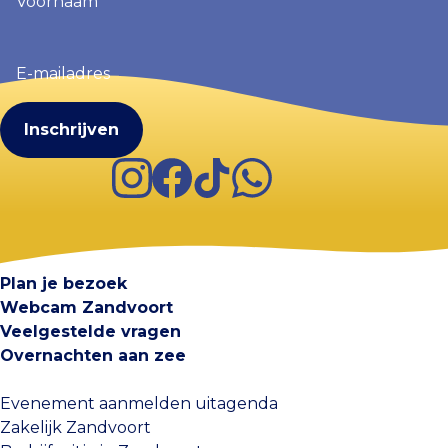
E-
mailadres
(Vereist)
Instagram
Facebook
TikTok
WhatsApp
Visit Zandvoort
Contact
Plan je bezoek
Webcam Zandvoort
Veelgestelde vragen
Overnachten aan zee
Evenement aanmelden uitagenda
Zakelijk Zandvoort