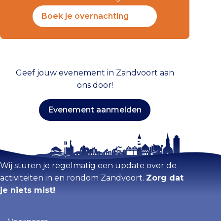
Boek je overnachting
Geef jouw evenement in Zandvoort aan
ons door!
Evenement aanmelden
Blijf op de hoogte
Wij sturen je regelmatig een update over de
activiteiten in en rondom Zandvoort.
Zorg dat
je niets mist!
Voornaam
(Vereist)