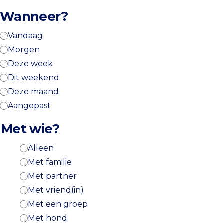
Wanneer?
Vandaag
Morgen
Deze week
Dit weekend
Deze maand
Aangepast
Met wie?
Alleen
Met familie
Met partner
Met vriend(in)
Met een groep
Met hond